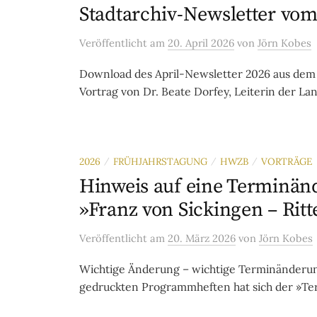
Stadtarchiv-Newsletter vom
Veröffentlicht
am
20. April 2026
von
Jörn Kobes
Download des April-Newsletter 2026 aus dem 
Vortrag von Dr. Beate Dorfey, Leiterin der La
2026
FRÜHJAHRSTAGUNG
HWZB
VORTRÄGE
/
/
/
Hinweis auf eine Terminän
»Franz von Sickingen – Ritt
Veröffentlicht
am
20. März 2026
von
Jörn Kobes
Wichtige Änderung – wichtige Terminänderun
gedruckten Programmheften hat sich der »Term