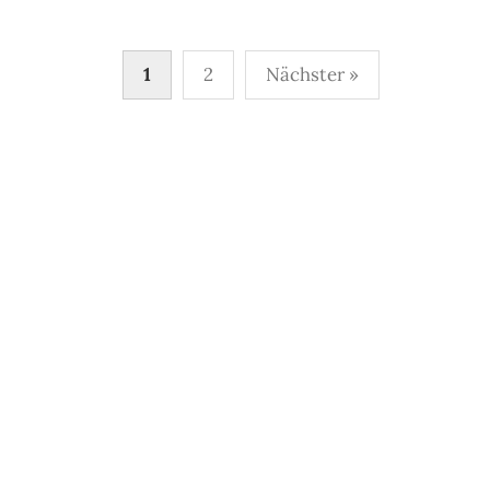
Seitennummerierung
1
2
Nächster »
der
Beiträge