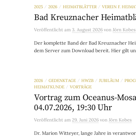
2025
2026
HEIMATBLÄTTER
VEREIN F. HEIM
/
/
/
Bad Kreuznacher Heimatblä
Veröffentlicht
am
3. August 2026
von
Jörn Kobes
Der komplette Band der Bad Kreuznacher Heimat
dem Server zum Download bereit. Hier gilt un
2026
GEDENKTAGE
HWZB
JUBILÄUM
PROG
/
/
/
/
HEIMATKUNDE
VORTRÄGE
/
Vortrag zum Oceanus-Mosa
04.07.2026, 19:30 Uhr
Veröffentlicht
am
29. Juni 2026
von
Jörn Kobes
Dr. Marion Witteyer, lange Jahre in verantwor