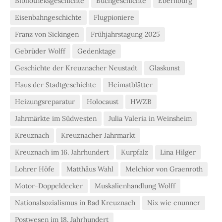
Bibliotheksgeschichte
Buchgeschichte
Ebernburg
Eisenbahngeschichte
Flugpioniere
Franz von Sickingen
Frühjahrstagung 2025
Gebrüder Wolff
Gedenktage
Geschichte der Kreuznacher Neustadt
Glaskunst
Haus der Stadtgeschichte
Heimatblätter
Heizungsreparatur
Holocaust
HWZB
Jahrmärkte im Südwesten
Julia Valeria in Weinsheim
Kreuznach
Kreuznacher Jahrmarkt
Kreuznach im 16. Jahrhundert
Kurpfalz
Lina Hilger
Lohrer Höfe
Matthäus Wahl
Melchior von Graenroth
Motor-Doppeldecker
Muskalienhandlung Wolff
Nationalsozialismus in Bad Kreuznach
Nix wie enunner
Postwesen im 18. Jahrhundert