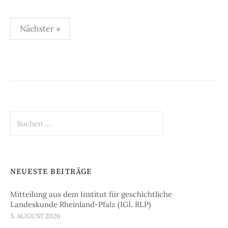
Seitennummerierung
Nächster »
der
Beiträge
Suchen
nach:
NEUESTE BEITRÄGE
Mitteilung aus dem Institut für geschichtliche
Landeskunde Rheinland-Pfalz (IGL RLP)
5. AUGUST 2026