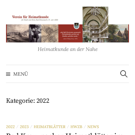
Springe
zum
Inhalt
Heimatkunde an der Nahe
Suche
nach:
MENÜ
Kategorie:
2022
2022
2023
HEIMATBLÄTTER
HWZB
NEWS
/
/
/
/