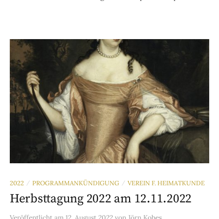
2022
PROGRAMMANKÜNDIGUNG
VEREIN F. HEIMATKUNDE
/
/
Herbsttagung 2022 am 12.11.2022
Veröffentlicht
am
12. August 2022
von
Jörn Kobes