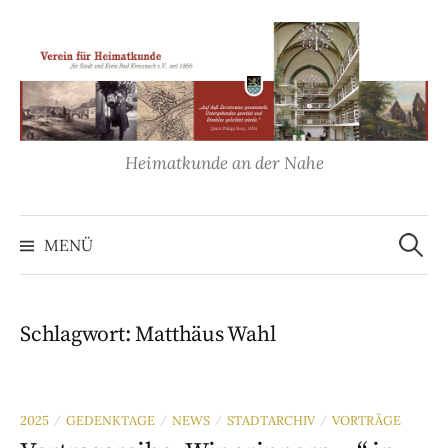
Springe
zum
Inhalt
Heimatkunde an der Nahe
Suche
nach:
MENÜ
Schlagwort:
Matthäus Wahl
2025
GEDENKTAGE
NEWS
STADTARCHIV
VORTRÄGE
/
/
/
/