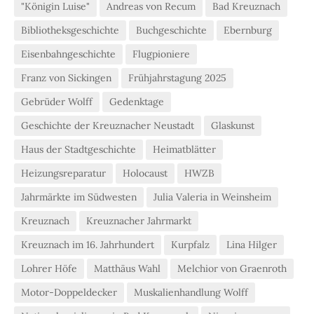
"Königin Luise"
Andreas von Recum
Bad Kreuznach
Bibliotheksgeschichte
Buchgeschichte
Ebernburg
Eisenbahngeschichte
Flugpioniere
Franz von Sickingen
Frühjahrstagung 2025
Gebrüder Wolff
Gedenktage
Geschichte der Kreuznacher Neustadt
Glaskunst
Haus der Stadtgeschichte
Heimatblätter
Heizungsreparatur
Holocaust
HWZB
Jahrmärkte im Südwesten
Julia Valeria in Weinsheim
Kreuznach
Kreuznacher Jahrmarkt
Kreuznach im 16. Jahrhundert
Kurpfalz
Lina Hilger
Lohrer Höfe
Matthäus Wahl
Melchior von Graenroth
Motor-Doppeldecker
Muskalienhandlung Wolff