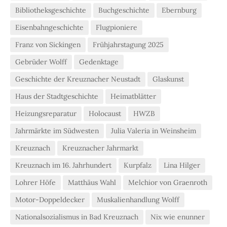
Bibliotheksgeschichte
Buchgeschichte
Ebernburg
Eisenbahngeschichte
Flugpioniere
Franz von Sickingen
Frühjahrstagung 2025
Gebrüder Wolff
Gedenktage
Geschichte der Kreuznacher Neustadt
Glaskunst
Haus der Stadtgeschichte
Heimatblätter
Heizungsreparatur
Holocaust
HWZB
Jahrmärkte im Südwesten
Julia Valeria in Weinsheim
Kreuznach
Kreuznacher Jahrmarkt
Kreuznach im 16. Jahrhundert
Kurpfalz
Lina Hilger
Lohrer Höfe
Matthäus Wahl
Melchior von Graenroth
Motor-Doppeldecker
Muskalienhandlung Wolff
Nationalsozialismus in Bad Kreuznach
Nix wie enunner