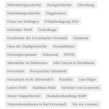
Bibliotheksgeschichte
Buchgeschichte
Ebernburg
Eisenbahngeschichte
Flugpioniere
Franz von Sickingen
Frühjahrstagung 2025
Gebrüder Wolff
Gedenktage
Geschichte der Kreuznacher Neustadt
Glaskunst
Haus der Stadtgeschichte
Heimatblätter
Heizungsreparatur
Holocaust
HWZB
Jahrmärkte im Südwesten
Julia Valeria in Weinsheim
Kreuznach
Kreuznacher Jahrmarkt
Kreuznach im 16. Jahrhundert
Kurpfalz
Lina Hilger
Lohrer Höfe
Matthäus Wahl
Melchior von Graenroth
Motor-Doppeldecker
Muskalienhandlung Wolff
Nationalsozialismus in Bad Kreuznach
Nix wie enunner