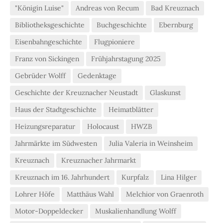
"Königin Luise"
Andreas von Recum
Bad Kreuznach
Bibliotheksgeschichte
Buchgeschichte
Ebernburg
Eisenbahngeschichte
Flugpioniere
Franz von Sickingen
Frühjahrstagung 2025
Gebrüder Wolff
Gedenktage
Geschichte der Kreuznacher Neustadt
Glaskunst
Haus der Stadtgeschichte
Heimatblätter
Heizungsreparatur
Holocaust
HWZB
Jahrmärkte im Südwesten
Julia Valeria in Weinsheim
Kreuznach
Kreuznacher Jahrmarkt
Kreuznach im 16. Jahrhundert
Kurpfalz
Lina Hilger
Lohrer Höfe
Matthäus Wahl
Melchior von Graenroth
Motor-Doppeldecker
Muskalienhandlung Wolff