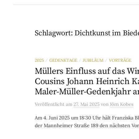
Schlagwort:
Dichtkunst im Bied
2025
GEDENKTAGE
JUBILÄUM
VORTRÄGE
/
/
/
Müllers Einfluss auf das W
Cousins Johann Heinrich K
Maler-Müller-Gedenkjahr am
Veröffentlicht
am
27. Mai 2025
von
Jörn Kobes
Am 4. Juni 2025 um 18:30 Uhr hält Franziska
der Mannheimer Straße 189 den nächsten Vort