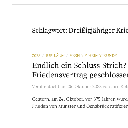
Schlagwort:
Dreißigjähriger Kri
2023
JUBILÄUM
VEREIN F. HEIMATKUNDE
/
/
Endlich ein Schluss-Strich?
Friedensvertrag geschlosse
Veröffentlicht
am
25. Oktober 2023
von
Jörn Ko
Gestern, am 24. Oktober, vor 375 Jahren wur
Frieden von Münster und Osnabrück ratifiziert