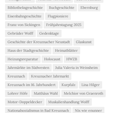
Bibliotheksgeschichte
Buchgeschichte
Ebernburg
Eisenbahngeschichte
Flugpioniere
Franz von Sickingen
Frühjahrstagung 2025
Gebrüder Wolff
Gedenktage
Geschichte der Kreuznacher Neustadt
Glaskunst
Haus der Stadtgeschichte
Heimatblätter
Heizungsreparatur
Holocaust
HWZB
Jahrmärkte im Südwesten
Julia Valeria in Weinsheim
Kreuznach
Kreuznacher Jahrmarkt
Kreuznach im 16. Jahrhundert
Kurpfalz
Lina Hilger
Lohrer Höfe
Matthäus Wahl
Melchior von Graenroth
Motor-Doppeldecker
Muskalienhandlung Wolff
Nationalsozialismus in Bad Kreuznach
Nix wie enunner