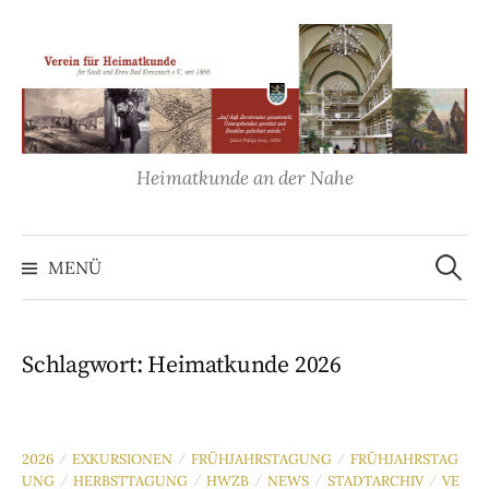
Springe
zum
Inhalt
Heimatkunde an der Nahe
Suche
nach:
MENÜ
Schlagwort:
Heimatkunde 2026
2026
EXKURSIONEN
FRÜHJAHRSTAGUNG
FRÜHJAHRSTAG
/
/
/
UNG
HERBSTTAGUNG
HWZB
NEWS
STADTARCHIV
VE
/
/
/
/
/