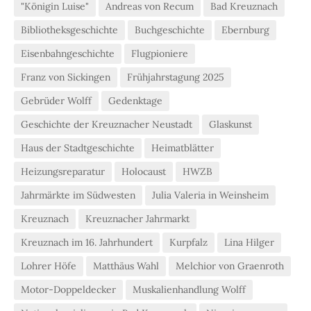
"Königin Luise"
Andreas von Recum
Bad Kreuznach
Bibliotheksgeschichte
Buchgeschichte
Ebernburg
Eisenbahngeschichte
Flugpioniere
Franz von Sickingen
Frühjahrstagung 2025
Gebrüder Wolff
Gedenktage
Geschichte der Kreuznacher Neustadt
Glaskunst
Haus der Stadtgeschichte
Heimatblätter
Heizungsreparatur
Holocaust
HWZB
Jahrmärkte im Südwesten
Julia Valeria in Weinsheim
Kreuznach
Kreuznacher Jahrmarkt
Kreuznach im 16. Jahrhundert
Kurpfalz
Lina Hilger
Lohrer Höfe
Matthäus Wahl
Melchior von Graenroth
Motor-Doppeldecker
Muskalienhandlung Wolff