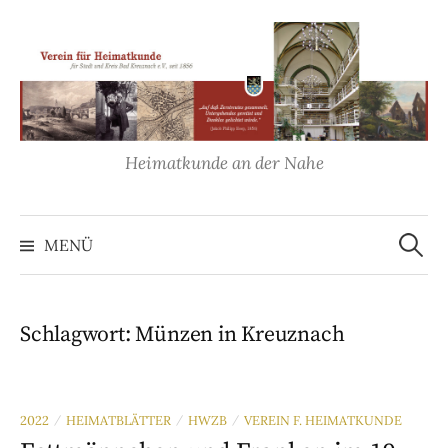
Springe
zum
Inhalt
Heimatkunde an der Nahe
Suche
nach:
MENÜ
Schlagwort:
Münzen in Kreuznach
2022
HEIMATBLÄTTER
HWZB
VEREIN F. HEIMATKUNDE
/
/
/