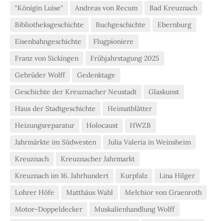
"Königin Luise"
Andreas von Recum
Bad Kreuznach
Bibliotheksgeschichte
Buchgeschichte
Ebernburg
Eisenbahngeschichte
Flugpioniere
Franz von Sickingen
Frühjahrstagung 2025
Gebrüder Wolff
Gedenktage
Geschichte der Kreuznacher Neustadt
Glaskunst
Haus der Stadtgeschichte
Heimatblätter
Heizungsreparatur
Holocaust
HWZB
Jahrmärkte im Südwesten
Julia Valeria in Weinsheim
Kreuznach
Kreuznacher Jahrmarkt
Kreuznach im 16. Jahrhundert
Kurpfalz
Lina Hilger
Lohrer Höfe
Matthäus Wahl
Melchior von Graenroth
Motor-Doppeldecker
Muskalienhandlung Wolff