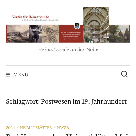
Springe
zum
Inhalt
Heimatkunde an der Nahe
Suche
nach:
MENÜ
Schlagwort:
Postwesen im 19. Jahrhundert
2024
HEIMATBLÄTTER
HWZB
/
/