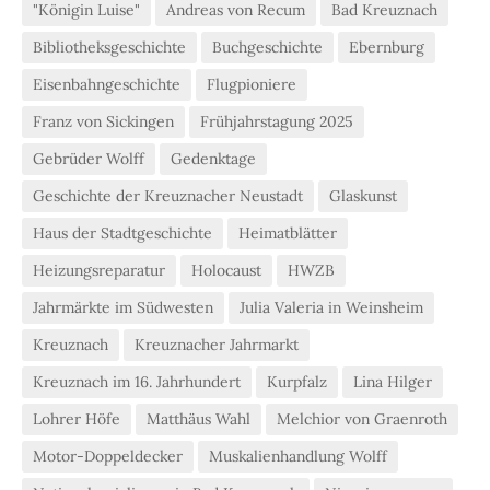
"Königin Luise"
Andreas von Recum
Bad Kreuznach
Bibliotheksgeschichte
Buchgeschichte
Ebernburg
Eisenbahngeschichte
Flugpioniere
Franz von Sickingen
Frühjahrstagung 2025
Gebrüder Wolff
Gedenktage
Geschichte der Kreuznacher Neustadt
Glaskunst
Haus der Stadtgeschichte
Heimatblätter
Heizungsreparatur
Holocaust
HWZB
Jahrmärkte im Südwesten
Julia Valeria in Weinsheim
Kreuznach
Kreuznacher Jahrmarkt
Kreuznach im 16. Jahrhundert
Kurpfalz
Lina Hilger
Lohrer Höfe
Matthäus Wahl
Melchior von Graenroth
Motor-Doppeldecker
Muskalienhandlung Wolff