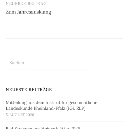
NEUERER BEITRAG
Beitrags-
Zum Jahresausklang
Navigation
Suchen
nach:
NEUESTE BEITRÄGE
Mitteilung aus dem Institut für geschichtliche
Landeskunde Rheinland-Pfalz (IGL RLP)
5. AUGUST 2026
Bad Kreuznacher Heimatblätter 2025