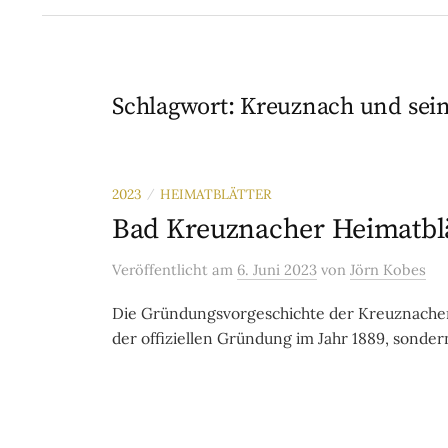
Schlagwort:
Kreuznach und sein
2023
HEIMATBLÄTTER
/
Bad Kreuznacher Heimatblä
Veröffentlicht
am
6. Juni 2023
von
Jörn Kobes
Die Gründungsvorgeschichte der Kreuznacher 
der offiziellen Gründung im Jahr 1889, sonder