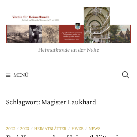
Springe
zum
Inhalt
Heimatkunde an der Nahe
Suche
nach:
MENÜ
Schlagwort:
Magister Laukhard
2022
2023
HEIMATBLÄTTER
HWZB
NEWS
/
/
/
/