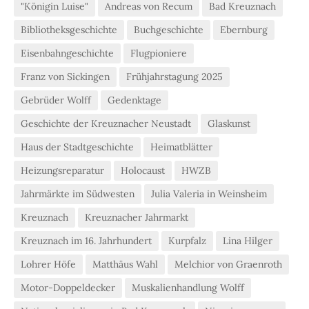
"Königin Luise"
Andreas von Recum
Bad Kreuznach
Bibliotheksgeschichte
Buchgeschichte
Ebernburg
Eisenbahngeschichte
Flugpioniere
Franz von Sickingen
Frühjahrstagung 2025
Gebrüder Wolff
Gedenktage
Geschichte der Kreuznacher Neustadt
Glaskunst
Haus der Stadtgeschichte
Heimatblätter
Heizungsreparatur
Holocaust
HWZB
Jahrmärkte im Südwesten
Julia Valeria in Weinsheim
Kreuznach
Kreuznacher Jahrmarkt
Kreuznach im 16. Jahrhundert
Kurpfalz
Lina Hilger
Lohrer Höfe
Matthäus Wahl
Melchior von Graenroth
Motor-Doppeldecker
Muskalienhandlung Wolff