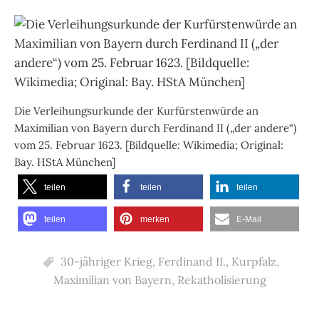
Die Verleihungsurkunde der Kurfürstenwürde an
Maximilian von Bayern durch Ferdinand II („der andere“)
vom 25. Februar 1623. [Bildquelle: Wikimedia; Original:
Bay. HStA München]
teilen
teilen
teilen
teilen
merken
E-Mail
30-jähriger Krieg
,
Ferdinand II.
,
Kurpfalz
,
Maximilian von Bayern
,
Rekatholisierung