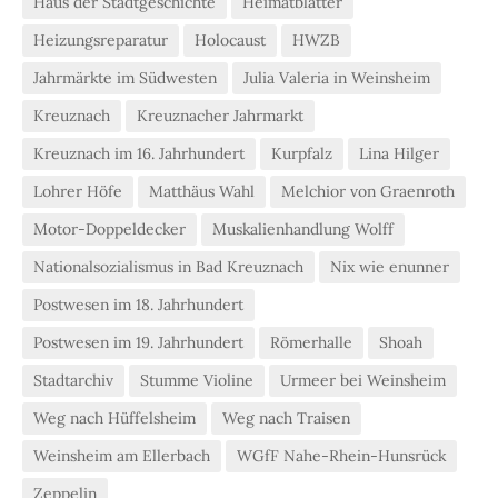
Haus der Stadtgeschichte
Heimatblätter
Heizungsreparatur
Holocaust
HWZB
Jahrmärkte im Südwesten
Julia Valeria in Weinsheim
Kreuznach
Kreuznacher Jahrmarkt
Kreuznach im 16. Jahrhundert
Kurpfalz
Lina Hilger
Lohrer Höfe
Matthäus Wahl
Melchior von Graenroth
Motor-Doppeldecker
Muskalienhandlung Wolff
Nationalsozialismus in Bad Kreuznach
Nix wie enunner
Postwesen im 18. Jahrhundert
Postwesen im 19. Jahrhundert
Römerhalle
Shoah
Stadtarchiv
Stumme Violine
Urmeer bei Weinsheim
Weg nach Hüffelsheim
Weg nach Traisen
Weinsheim am Ellerbach
WGfF Nahe-Rhein-Hunsrück
Zeppelin