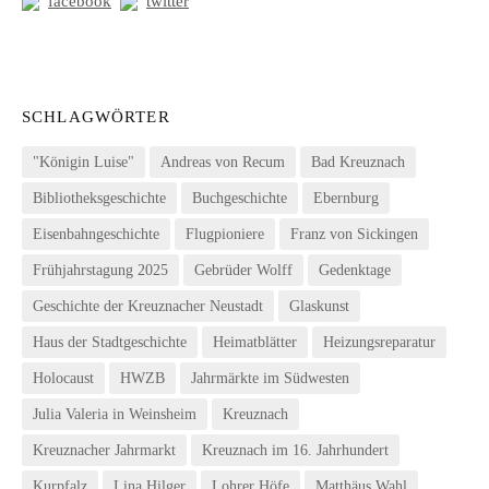
facebook
twitter
SCHLAGWÖRTER
"Königin Luise"
Andreas von Recum
Bad Kreuznach
Bibliotheksgeschichte
Buchgeschichte
Ebernburg
Eisenbahngeschichte
Flugpioniere
Franz von Sickingen
Frühjahrstagung 2025
Gebrüder Wolff
Gedenktage
Geschichte der Kreuznacher Neustadt
Glaskunst
Haus der Stadtgeschichte
Heimatblätter
Heizungsreparatur
Holocaust
HWZB
Jahrmärkte im Südwesten
Julia Valeria in Weinsheim
Kreuznach
Kreuznacher Jahrmarkt
Kreuznach im 16. Jahrhundert
Kurpfalz
Lina Hilger
Lohrer Höfe
Matthäus Wahl