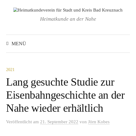
Springe
zum
Heimatkunde an der Nahe
Inhalt
Suchen
nach:
MENÜ
2021
Lang gesuchte Studie zur
Eisenbahngeschichte an der
Nahe wieder erhältlich
Veröffentlicht
am
21. September 2022
von
Jörn Kobes