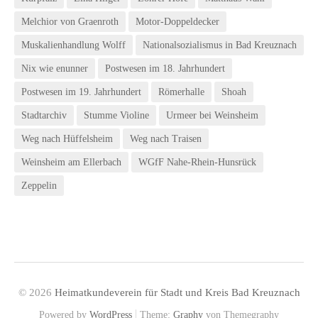
Melchior von Graenroth
Motor-Doppeldecker
Muskalienhandlung Wolff
Nationalsozialismus in Bad Kreuznach
Nix wie enunner
Postwesen im 18. Jahrhundert
Postwesen im 19. Jahrhundert
Römerhalle
Shoah
Stadtarchiv
Stumme Violine
Urmeer bei Weinsheim
Weg nach Hüffelsheim
Weg nach Traisen
Weinsheim am Ellerbach
WGfF Nahe-Rhein-Hunsrück
Zeppelin
© 2026
Heimatkundeverein für Stadt und Kreis Bad Kreuznach
|
Powered by
WordPress
Theme:
Graphy
von Themegraphy