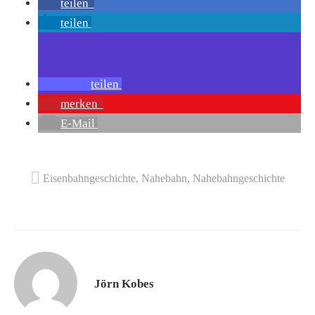
teilen
teilen
teilen
merken
E-Mail
Eisenbahngeschichte
,
Nahebahn
,
Nahebahngeschichte
Jörn Kobes